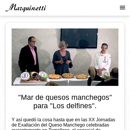
Pasar
menu
al
contenido
principal
"Mar de quesos manchegos"
para "Los delfines".
Y así quedó la cosa hasta que en las XX Jornadas
de Exaltación del Queso Manchego celebradas