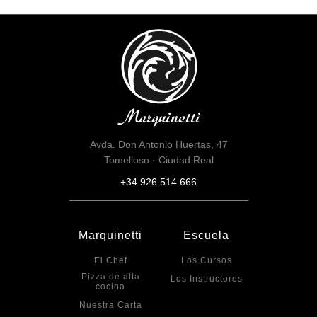
Avda. Don Antonio Huertas, 47
Tomelloso · Ciudad Real
+34 926 514 666
Marquinetti
Escuela
El Chef
Los Cursos
Pizza de alta
Los Instructores
cocina
Nuestra Carta