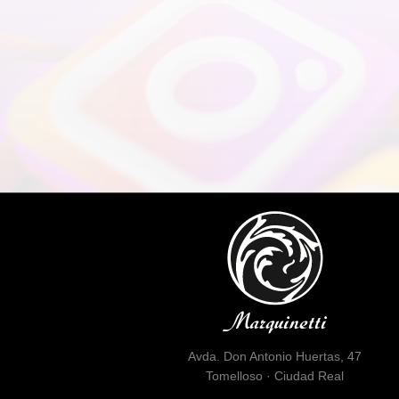
Avda. Don Antonio Huertas, 47
Tomelloso · Ciudad Real