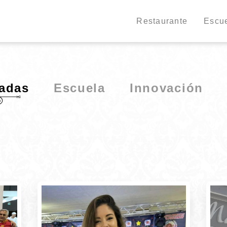
Restaurante
Escu
Pasar
al
contenido
adas
Escuela
Innovación
principal