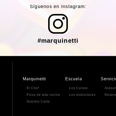
Síguenos en Instagram:
#marquinetti
Marquinetti
Escuela
Servici
El Chef
Los Cursos
Asesor
Pizza de alta cocina
Los Instructores
Reser
Nuestra Carta