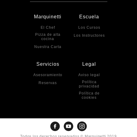
Marquinetti
Escuela
El Chef
Los Cursos
Pizza de alta
Los Instructores
cocina
Nuestra Carta
Servicios
Legal
Asesoramiento
Aviso legal
Política
Reservas
privacidad
Política de
cookies
Todos los derechos reservados © Marquinetti 2019