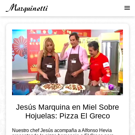
Pasar
menu
al
contenido
principal
Jesús Marquina en Miel Sobre
Hojuelas: Pizza El Greco
Nuestro chef Jesús acompaña a Alfonso Hevia