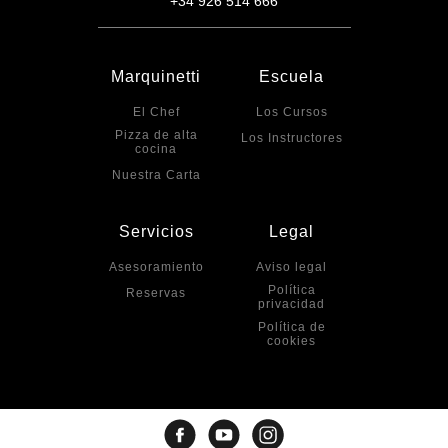
+34 926 514 666
Marquinetti
Escuela
El Chef
Los Cursos
Pizza de alta
Los Instructores
cocina
Nuestra Carta
Servicios
Legal
Asesoramiento
Aviso legal
Política
Reservas
privacidad
Política de
cookies